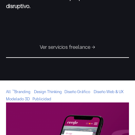
disruptivo.
Ver servicios freelance →
14
All
Branding
Design Thinking
Diseño Gráfico
Diseño Web & UX
Modelado 3D
Publicidad