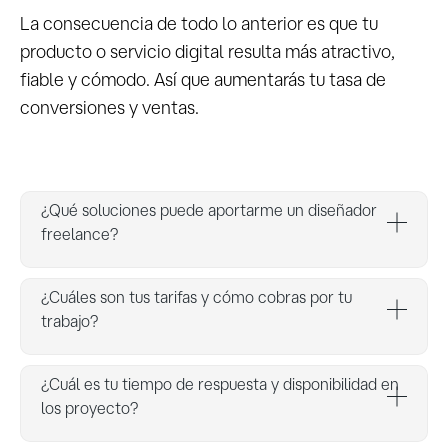
La consecuencia de todo lo anterior es que tu
producto o servicio digital resulta más atractivo,
fiable y cómodo. Así que aumentarás tu tasa de
conversiones y ventas.
¿Qué soluciones puede aportarme un diseñador
freelance?
Como diseñador freelance, ofrezco una
¿Cuáles son tus tarifas y cómo cobras por tu
amplia gama de soluciones, dependiendo de la
trabajo?
especialidad demandada por nuestros
clientes. Aquí hay algunas soluciones de
Mis tarífas como diseñador freelance pueden
¿Cuál es tu tiempo de respuesta y disponibilidad en
diseño que puedo ofrecerte:
variar mucho y dependerá de multiples
los proyecto?
factores como la complejidad del proyecto, la
Diseño gráfico
: Puedo crear logotipos,